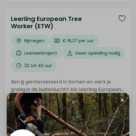
vaardigheden verder ontwikkelt en groeit in het
vak.
Leerling European Tree
Worker (ETW)
Nijmegen
€ 16,27 per uur
Leerwerktraject
Geen opleiding nodig
32 tot 40 uur
Ben jij geïnteresseerd in bomen en werk je
graag in de buitenlucht? Als Leerling European
Tree Worker ontdek je alles over het verzorgen,
snoeien en onderhouden van bomen. Je werkt
Bekijk vacature
samen met ervaren boomverzorgers en doet
waardevolle praktijkervaring op, terwijl je jouw
vaardigheden verder ontwikkelt en groeit in het
vak.