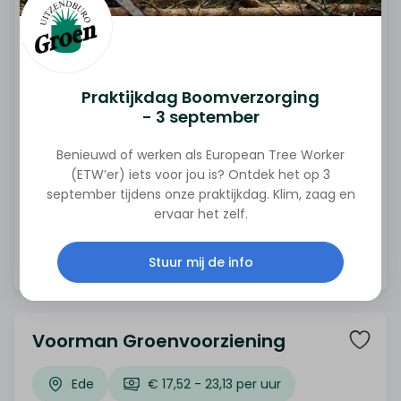
Voorman Groenvoorziening
Utrecht
€ 17,52 - 23,13 per uur
Uitzicht op vast
MBO
Praktijkdag Boomverzorging
- 3 september
32 tot 40 uur
Benieuwd of werken als European Tree Worker
Heb jij ervaring in de groenvoorziening en
(ETW’er) iets voor jou is? Ontdek het op 3
leidinggeven? Als Voorman Groenvoorziening
september tijdens onze praktijkdag. Klim, zaag en
ervaar het zelf.
stuur je een team aan en zorg je dat parken,
plantsoenen en andere openbare ruimtes er
Bekijk vacature
verzorgd bij liggen. Organiseer jij graag en werk
Stuur mij de info
je graag buiten? Solliciteer dan nu!
Voorman Groenvoorziening
Ede
€ 17,52 - 23,13 per uur