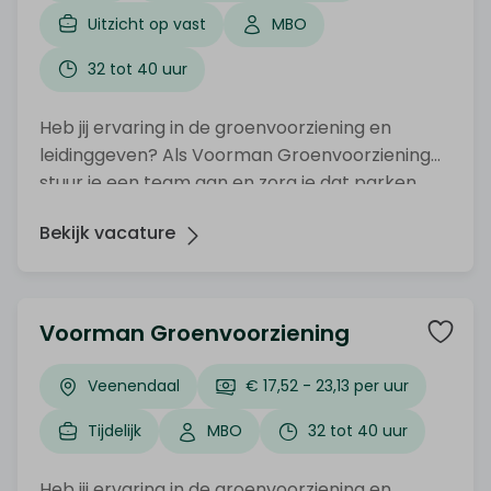
Uitzicht op vast
MBO
32 tot 40 uur
Heb jij ervaring in de groenvoorziening en
leidinggeven? Als Voorman Groenvoorziening
stuur je een team aan en zorg je dat parken,
plantsoenen en andere openbare ruimtes er
Bekijk vacature
verzorgd bij liggen. Organiseer jij graag en werk
je graag buiten? Solliciteer dan nu!
Voorman Groenvoorziening
Veenendaal
€ 17,52 - 23,13 per uur
Tijdelijk
MBO
32 tot 40 uur
Heb jij ervaring in de groenvoorziening en