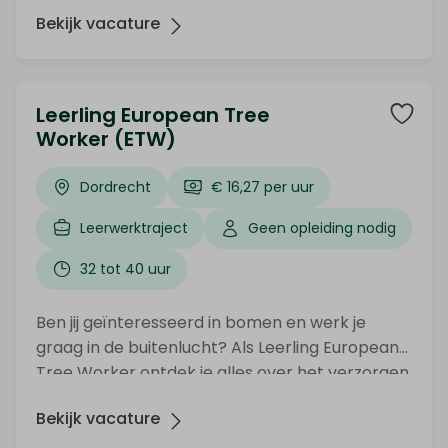
onderhouden van bomen. Je gaat aan de slag
Bekijk vacature
met ervaren boomverzorgers en krijgt de kans
om praktijkervaring op te doen, terwijl je werkt
aan jouw vakbekwaamheid.
Leerling European Tree
Worker (ETW)
Dordrecht
€ 16,27 per uur
Leerwerktraject
Geen opleiding nodig
32 tot 40 uur
Ben jij geïnteresseerd in bomen en werk je
graag in de buitenlucht? Als Leerling European
Tree Worker ontdek je alles over het verzorgen,
snoeien en onderhouden van bomen. Je werkt
Bekijk vacature
samen met ervaren boomverzorgers en doet
waardevolle praktijkervaring op, terwijl je jouw