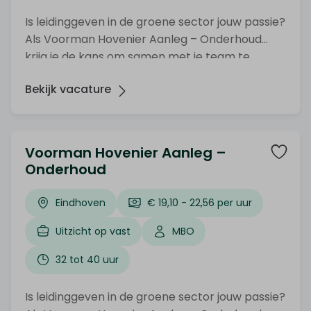
Is leidinggeven in de groene sector jouw passie?
Als Voorman Hovenier Aanleg – Onderhoud
krijg je de kans om samen met je team te
werken aan de mooiste projecten. Sta jij klaar
Bekijk vacature
om jouw kennis en ervaring in te zetten? Dan
ben jij de Voorman die we zoeken bij Groen
Uitzendburo!
Voorman Hovenier Aanleg –
Onderhoud
Eindhoven
€ 19,10 - 22,56 per uur
Uitzicht op vast
MBO
32 tot 40 uur
Is leidinggeven in de groene sector jouw passie?