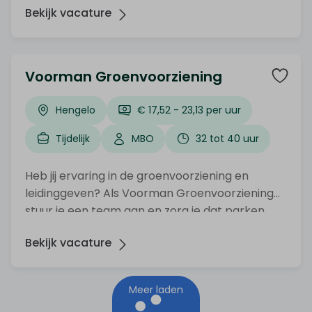
Bekijk vacature
verzorgd bij liggen. Organiseer jij graag en werk
je graag buiten? Solliciteer dan nu!
Voorman Groenvoorziening
Hengelo
€ 17,52 - 23,13 per uur
Tijdelijk
MBO
32 tot 40 uur
Heb jij ervaring in de groenvoorziening en
leidinggeven? Als Voorman Groenvoorziening
stuur je een team aan en zorg je dat parken,
plantsoenen en andere openbare ruimtes er
Bekijk vacature
verzorgd bij liggen. Organiseer jij graag en werk
je graag buiten? Solliciteer dan nu!
Meer laden