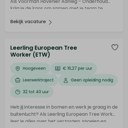
Als Voorman Hovenier Aanleg – Onderhoud
krijg je de kans om samen met je team te
werken aan de mooiste projecten. Sta jij klaar
Bekijk vacature
om jouw kennis en ervaring in te zetten? Dan
ben jij de Voorman die we zoeken bij Groen
Uitzendburo!
Leerling European Tree
Worker (ETW)
Hoogeveen
€ 16,27 per uur
Leerwerktraject
Geen opleiding nodig
32 tot 40 uur
Heb jij interesse in bomen en werk je graag in de
buitenlucht? Als Leerling European Tree Worker
leer je alles over het verzorgen, snoeien en