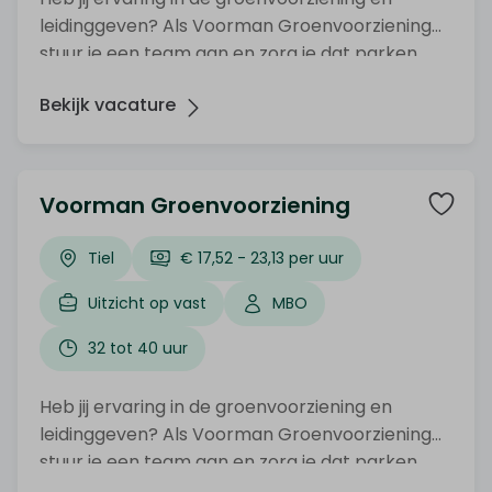
leidinggeven? Als Voorman Groenvoorziening
stuur je een team aan en zorg je dat parken,
plantsoenen en andere openbare ruimtes er
Bekijk vacature
verzorgd bij liggen. Organiseer jij graag en werk
je graag buiten? Solliciteer dan nu!
Voorman Groenvoorziening
Tiel
€ 17,52 - 23,13 per uur
Uitzicht op vast
MBO
32 tot 40 uur
Heb jij ervaring in de groenvoorziening en
leidinggeven? Als Voorman Groenvoorziening
stuur je een team aan en zorg je dat parken,
plantsoenen en andere openbare ruimtes er