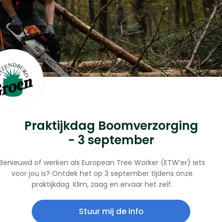
aande mededeling of verplichtingen te wijzigen of te ver
inhoud van de website, neem dan contact met ons op.
Praktijkdag Boomverzorging
- 3 september
Benieuwd of werken als European Tree Worker (ETW’er) iets
voor jou is? Ontdek het op 3 september tijdens onze
praktijkdag. Klim, zaag en ervaar het zelf.
Stuur mij de info