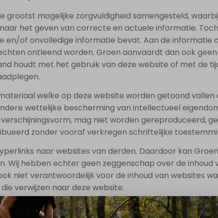
e grootst mogelijke zorgvuldigheid samengesteld, waarb
t naar het geven van correcte en actuele informatie. To
te en/of onvolledige informatie bevat. Aan de informatie
chten ontleend worden. Groen aanvaardt dan ook geen 
nd houdt met het gebruik van deze website of met de tijd
aadplegen.
dmateriaal welke op deze website worden getoond vallen
ndere wettelijke bescherming van intellectueel eigendom
 verschijningsvorm, mag niet worden gereproduceerd, ge
ibueerd zonder vooraf verkregen schriftelijke toestemm
yperlinks naar websites van derden. Daardoor kan Groe
en. Wij hebben echter geen zeggenschap over de inhoud 
ook niet verantwoordelijk voor de inhoud van websites w
die verwijzen naar deze website.
t recht voor om de informatie die op onze website wordt