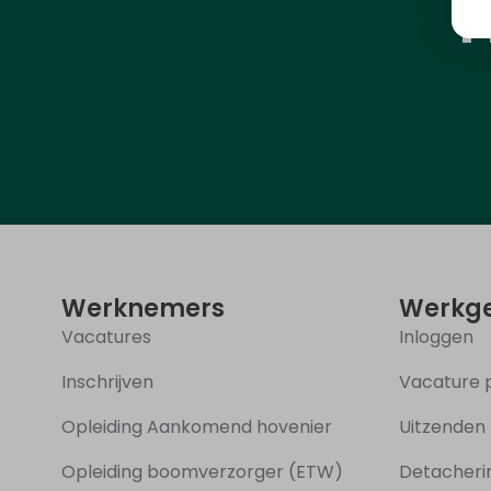
H
Werknemers
Werkge
Vacatures
Inloggen
Inschrijven
Vacature 
Opleiding Aankomend hovenier
Uitzenden
Opleiding boomverzorger (ETW)
Detacher