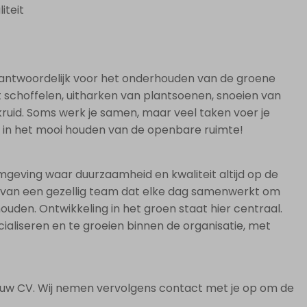
iteit
rantwoordelijk voor het onderhouden van de groene
et schoffelen, uitharken van plantsoenen, snoeien van
kruid. Soms werk je samen, maar veel taken voer je
il in het mooi houden van de openbare ruimte!
omgeving waar duurzaamheid en kwaliteit altijd op de
 van een gezellig team dat elke dag samenwerkt om
uden. Ontwikkeling in het groen staat hier centraal.
cialiseren en te groeien binnen de organisatie, met
t jouw CV. Wij nemen vervolgens contact met je op om de