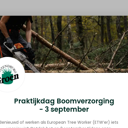
ijn hier om je te helpen.
buro.nl
Praktijkdag Boomverzorging
- 3 september
ndburo. Ontdek hoe we jou
Benieuwd of werken als European Tree Worker (ETW’er) iets