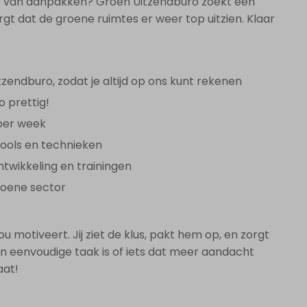
u je van aanpakken? Groen Uitzendburo zoekt een
t dat de groene ruimtes er weer top uitzien. Klaar
endburo, zodat je altijd op ons kunt rekenen
o prettig!
 per week
ools en technieken
twikkeling en trainingen
roene sector
jou motiveert. Jij ziet de klus, pakt hem op, en zorgt
en eenvoudige taak is of iets dat meer aandacht
aat!