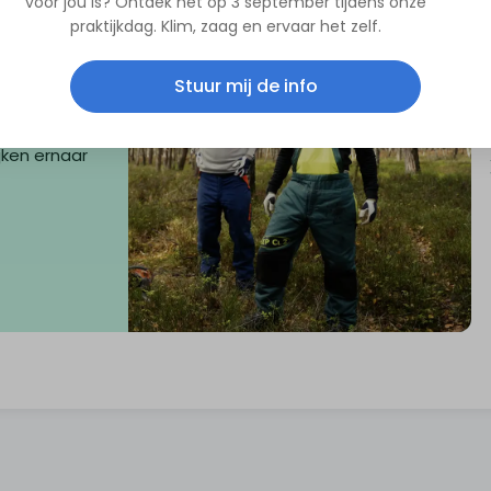
voor jou is? Ontdek het op 3 september tijdens onze
praktijkdag. Klim, zaag en ervaar het zelf.
Stuur mij de info
jken ernaar