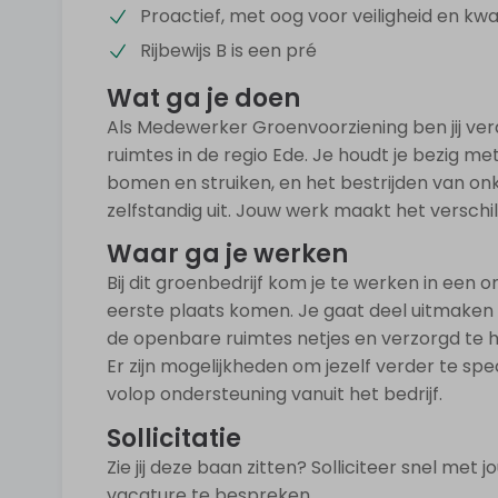
Proactief, met oog voor veiligheid en kwal
Rijbewijs B is een pré
Wat ga je doen
Als Medewerker Groenvoorziening ben jij ve
ruimtes in de regio Ede. Je houdt je bezig m
bomen en struiken, en het bestrijden van on
zelfstandig uit. Jouw werk maakt het versch
Waar ga je werken
Bij dit groenbedrijf kom je te werken in een 
eerste plaats komen. Je gaat deel uitmaken
de openbare ruimtes netjes en verzorgd te ho
Er zijn mogelijkheden om jezelf verder te spe
volop ondersteuning vanuit het bedrijf.
Sollicitatie
Zie jij deze baan zitten? Solliciteer snel me
vacature te bespreken