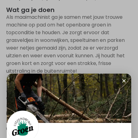
Wat ga je doen
Als maaimachinist ga je samen met jouw trouwe
machine op pad om het openbare groen in
topconditie te houden. Je zorgt ervoor dat
grasveldjes in woonwijken, speeltuinen en parken
weer netjes gemaaid zijn, zodat ze er verzorgd
uitzien en weer even vooruit kunnen. Jij houdt het
groen kort en zorgt voor een strakke, frisse
uitstraling in de buitenruimte!
Waar ga je werken
Je werkt voor een bedrijf dat zich focust op het
onderhoud van groene ruimten in de regio. Samen
met een toegewijd team werk je in een gezellige,
informele sfeer. Hier krijg je de kans om met jouw
maaitalent bij te dragen aan de kwaliteit en
uitstraling van het groen!