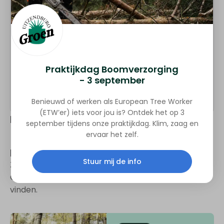
Marjolein Veenendaal
Praktijkdag Boomverzorging
Intercedent (regio Noord)
- 3 september
06 - 51 90 50 66
marjolein@groen-uitzendburo.nl
Benieuwd of werken als European Tree Worker
(ETW’er) iets voor jou is? Ontdek het op 3
Deel deze vacature
september tijdens onze praktijkdag. Klim, zaag en
ervaar het zelf.
Het sollicitatieproces
Stuur mij de info
Zo verloopt het solliciteren via Groen Uitzendburo.
Ontdek hoe we jou kunnen helpen om een baan te
vinden.