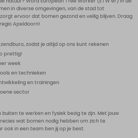
 de natuur? Word European Tree Worker (ETW’er) in de
men in diverse omgevingen, van de stad tot
 zorgt ervoor dat bomen gezond en veilig blijven. Draag
 regio Apeldoorn!
endburo, zodat je altijd op ons kunt rekenen
o prettig!
 per week
ools en technieken
twikkeling en trainingen
roene sector
 buiten te werken en fysiek bezig te zijn. Met jouw
precies wat bomen nodig hebben om zich te
 ook in een team ben jij op je best.