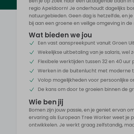
Ben je op zoek naar een uitdagende baan in
regio Apeldoorn! Je onderhoudt dagelijks bo
natuurgebieden. Geen dag is hetzelfde, en je
bij aan een groene en veilige omgeving in de
Wat bieden we jou
Een vast aanspreekpunt vanuit Groen Uitz
Wekelijkse uitbetaling van je salaris, wel z
Flexibele werktijden tussen 32 en 40 uur
Werken in de buitenlucht met moderne t
Volop mogelijkheden voor persoonlijke on
De kans om door te groeien binnen de g
Wie ben jij
Bomen zijn jouw passie, en je geniet ervan om
ervaring als European Tree Worker weet je 
ontwikkelen. Je werkt graag zelfstandig, maar