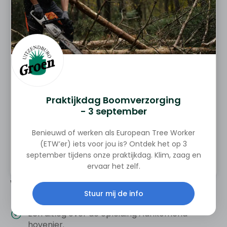
E-mailadres
Wanneer ben je het beste te bereiken?
Praktijkdag Boomverzorging
- 3 september
Benieuwd of werken als European Tree Worker
(ETW’er) iets voor jou is? Ontdek het op 3
Verzenden
september tijdens onze praktijkdag. Klim, zaag en
ervaar het zelf.
Wat kun je verwachten?
Stuur mij de info
Persoonlijk advies afgestemd op jouw situatie.
Een uitleg over de opleiding Aankomend
hovenier.