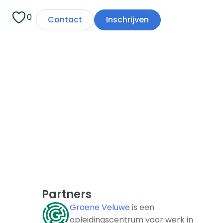
0
Contact
Inschrijven
Partners
Groene Veluwe
is een
opleidingscentrum voor werk in