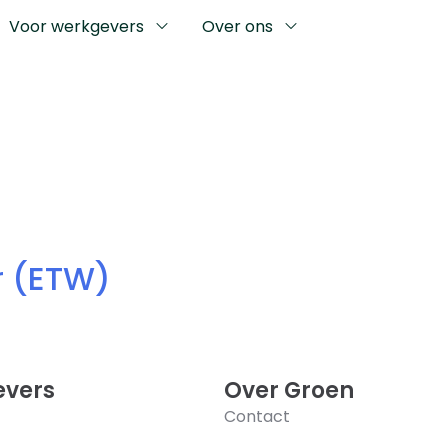
Voor werkgevers
Over ons
r (ETW)
vers
Over Groen
Contact