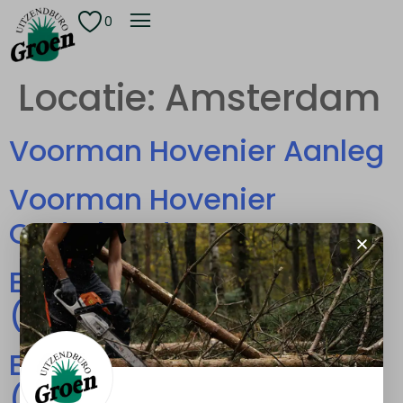
0
Locatie:
Amsterdam
Voorman Hovenier Aanleg
Voorman Hovenier
Onderhoud
European Tree Worker
(ETW)
European Tree Worker
(ETW)